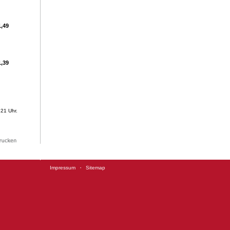
,49
1,39
21 Uhr.
·
Impressum
Sitemap