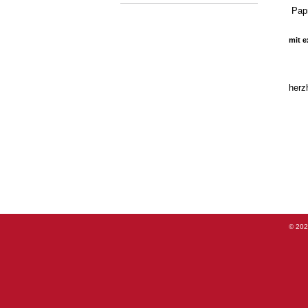
Papr
mit e
herz
©
202