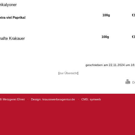
ikalyoner
100g
€1
xtra viel Paprika!
100g
€
hafte Krakauer
geschrieben am 22.11.2024 um 16:
[
zur Übersicht
]
6
Metzgerei Ehret
·
Design: krausswerbeagentur.de
·
CMS: symweb