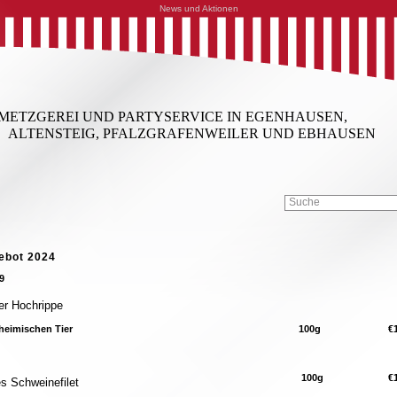
News und Aktionen
METZGEREI UND PARTYSERVICE IN EGENHAUSEN,
ALTENSTEIG, PFALZGRAFENWEILER UND EBHAUSEN
ebot 2024
9
er Hochrippe
heimischen Tier
100g
€
100g
€1
es Schweinefilet